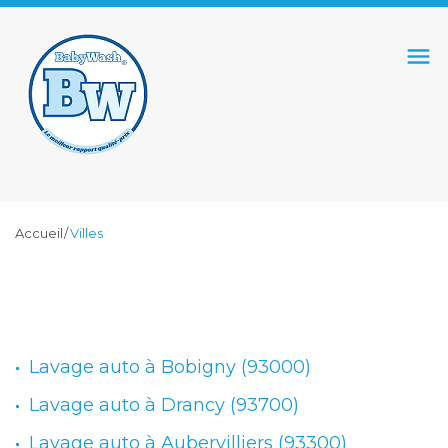
S
k
menu
i
p
t
o
c
o
Accueil
/
Villes
n
t
V
e
n
I
t
Lavage auto à Bobigny (93000)
L
Lavage auto à Drancy (93700)
Lavage auto à Aubervilliers (93300)