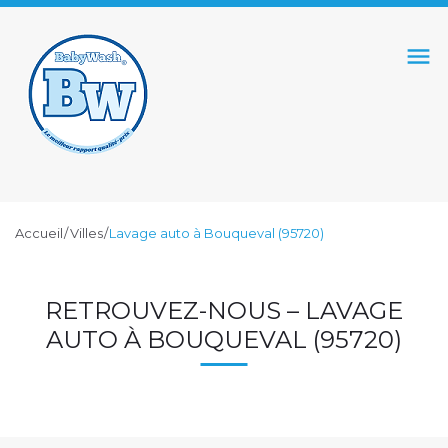
S
k
menu
i
p
t
o
c
o
Accueil
/
Villes
/
Lavage auto à Bouqueval (95720)
n
t
L
e
RETROUVEZ-NOUS – LAVAGE
n
A
AUTO À BOUQUEVAL (95720)
t
V