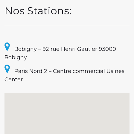
A
Nos Stations:
G
E
A
Bobigny – 92 rue Henri Gautier 93000
Bobigny
U
Paris Nord 2 – Centre commercial Usines
T
Center
O
À
B