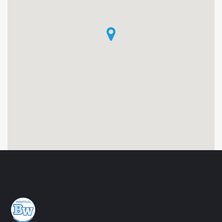
O
U
Q
U
E
V
A
L