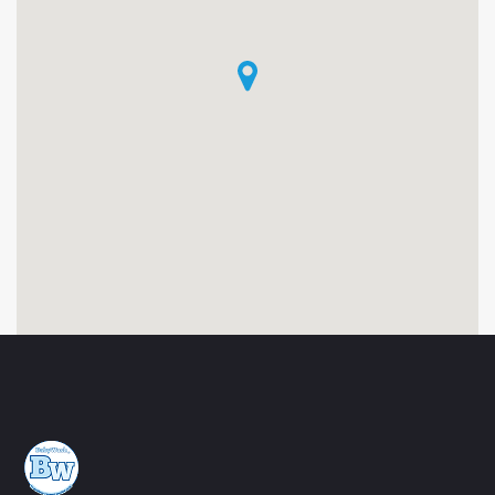
E
B
L
A
N
C
-
M