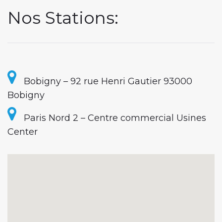
A
Nos Stations:
G
E
A
Bobigny – 92 rue Henri Gautier 93000
Bobigny
U
Paris Nord 2 – Centre commercial Usines
T
Center
O
À
L