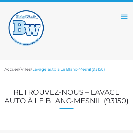
S
k
menu
i
p
t
o
c
o
Accueil
/
Villes
/
Lavage auto à Le Blanc-Mesnil (93150)
n
t
L
e
RETROUVEZ-NOUS – LAVAGE
n
A
AUTO À LE BLANC-MESNIL (93150)
t
V