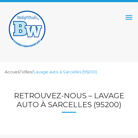
S
k
menu
i
p
t
o
c
o
Accueil
/
Villes
/
Lavage auto à Sarcelles (95200)
n
t
L
e
RETROUVEZ-NOUS – LAVAGE
n
A
AUTO À SARCELLES (95200)
t
V