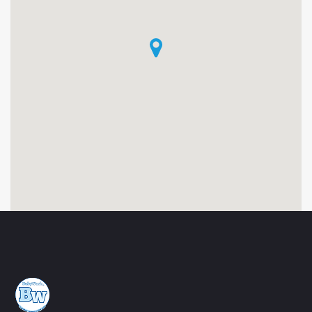
A
R
C
E
L
L
E
S