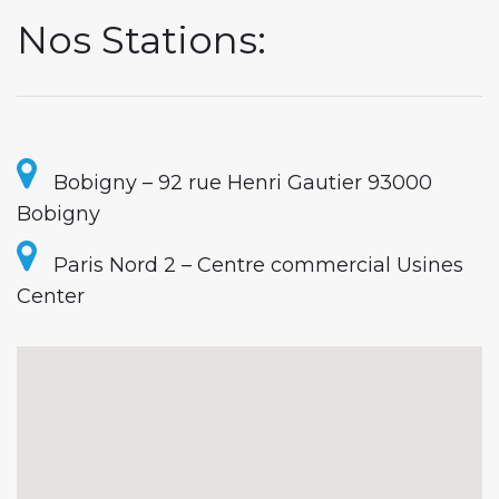
A
Nos Stations:
G
E
A
Bobigny – 92 rue Henri Gautier 93000
Bobigny
U
Paris Nord 2 – Centre commercial Usines
T
Center
O
À
S