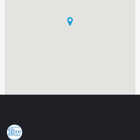
E
B
O
U
R
G
E
T