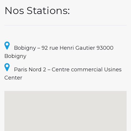
A
Nos Stations:
G
E
A
Bobigny – 92 rue Henri Gautier 93000
Bobigny
U
Paris Nord 2 – Centre commercial Usines
T
Center
O
À
L