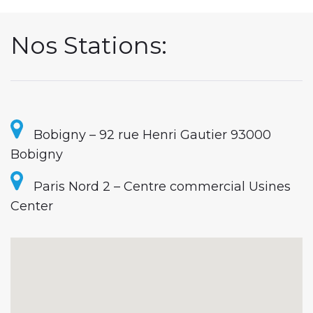
A
G
Nos Stations:
E
A
Bobigny – 92 rue Henri Gautier 93000
U
Bobigny
T
Paris Nord 2 – Centre commercial Usines
Center
O
À
A