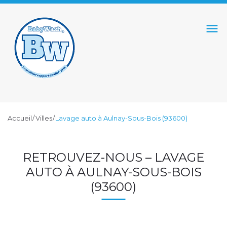
S
k
menu
i
p
t
o
c
o
Accueil
/
Villes
/
Lavage auto à Aulnay-Sous-Bois (93600)
n
t
L
e
RETROUVEZ-NOUS – LAVAGE
n
A
AUTO À AULNAY-SOUS-BOIS
t
(93600)
V