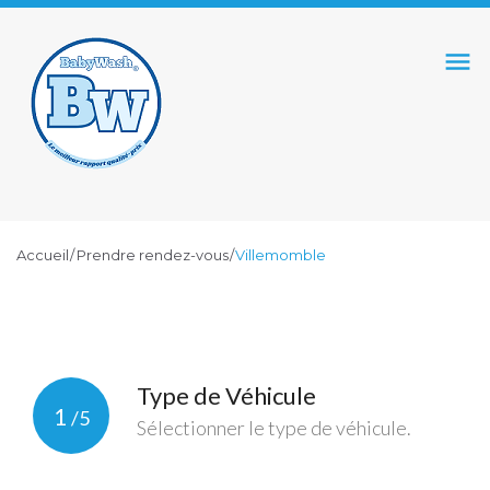
S
k
menu
i
p
t
o
c
o
Accueil
/
Prendre rendez-vous
/
Villemomble
n
t
V
e
n
I
t
Type de Véhicule
1
L
/5
Sélectionner le type de véhicule.