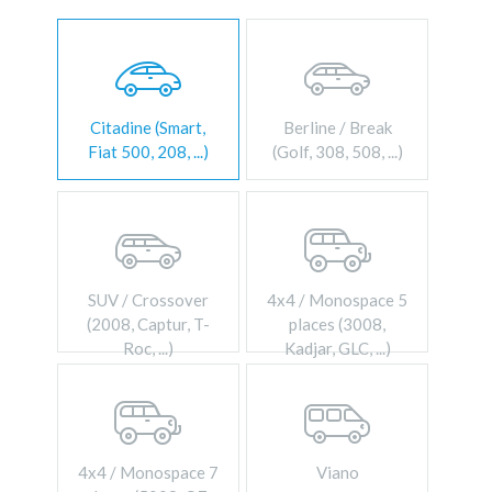
L
E
M
Citadine (Smart,
Berline / Break
Fiat 500, 208, ...)
(Golf, 308, 508, ...)
O
M
B
SUV / Crossover
4x4 / Monospace 5
(2008, Captur, T-
places (3008,
L
Roc, ...)
Kadjar, GLC, ...)
E
4x4 / Monospace 7
Viano